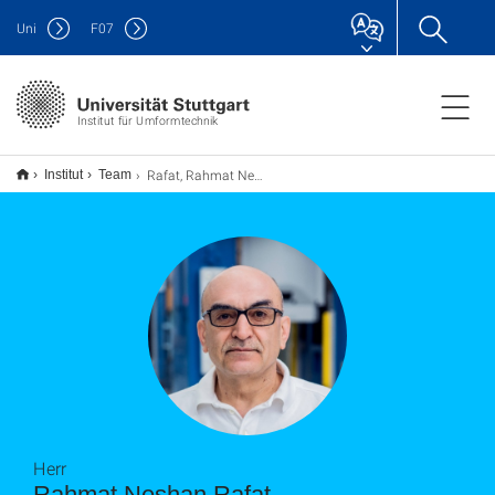
Uni
F
07
Institut für Umformtechnik
Rafat, Rahmat Neshan
Institut
Team
Herr
Rahmat Neshan Rafat