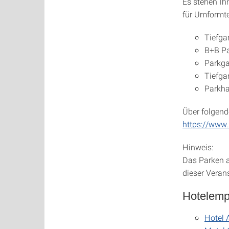
Es stehen Ih
für Umformte
Tiefga
B+B Pa
Parkga
Tiefga
Parkha
Über folgende
https://www
Hinweis:
Das Parken a
dieser Verans
Hotelemp
Hotel 