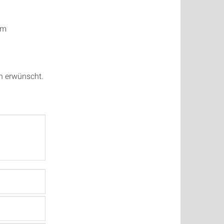
am
ch erwünscht.