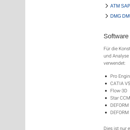
ATM SAP
DMG DMU 
Software
Für die Kons
und Analyse
verwendet:
Pro Engin
CATIA V
Flow-3D
Star CC
DEFORM
DEFORM
Dies ist nur