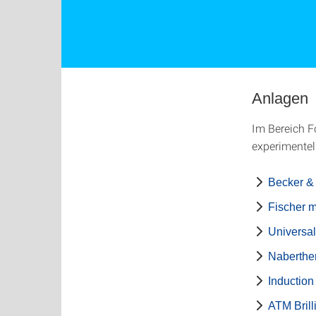
Anlagen
Im Bereich 
experimentel
Becker & 
Fischer m
Universa
Naberthe
Inductio
ATM Brill