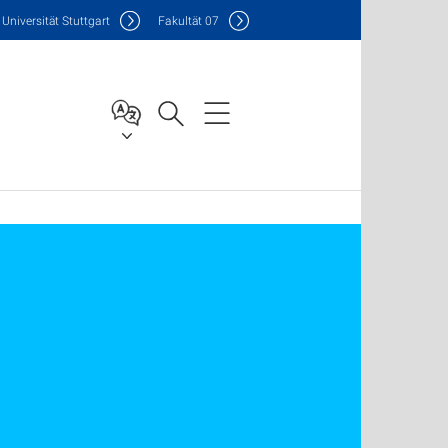
Uni
versität Stuttgart
F
akultät
07