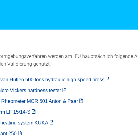
Formgebungsverfahren werden am IFU hauptsächlich folgende A
len Validierung genutzt:
van Hüllen 500 tons hydraulic high-speed press
icro Vickers hardness tester
l Rheometer MCR 501 Anton & Paar
rm LF 15/14-S
n heating system KUKA
iant 250