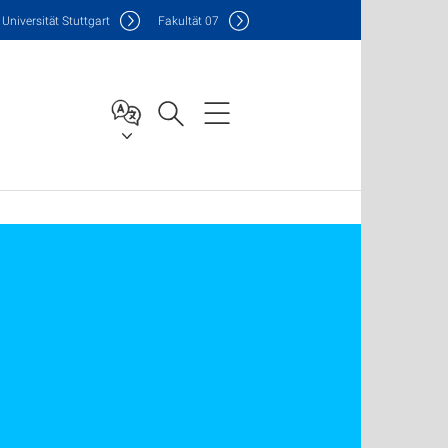
Uni
versität Stuttgart
F
akultät
07