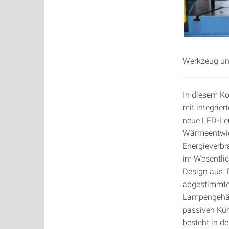
Werkzeug un
In diesem Ko
mit integrier
neue LED-Leu
Wärmeentwic
Energieverbr
im Wesentli
Design aus. 
abgestimmten
Lampengehäu
passiven Küh
besteht in d