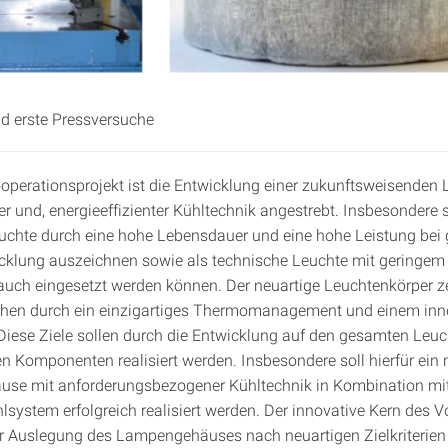
d erste Pressversuche
operationsprojekt ist die Entwicklung einer zukunftsweisenden
ter und, energieeffizienter Kühltechnik angestrebt. Insbesondere s
chte durch eine hohe Lebensdauer und eine hohe Leistung bei 
klung auszeichnen sowie als technische Leuchte mit geringem
auch eingesetzt werden können. Der neuartige Leuchtenkörper z
chen durch ein einzigartiges Thermomanagement und einem inn
Diese Ziele sollen durch die Entwicklung auf den gesamten Leu
 Komponenten realisiert werden. Insbesondere soll hierfür ein
se mit anforderungsbezogener Kühltechnik in Kombination mi
lsystem erfolgreich realisiert werden. Der innovative Kern des 
er Auslegung des Lampengehäuses nach neuartigen Zielkriterie