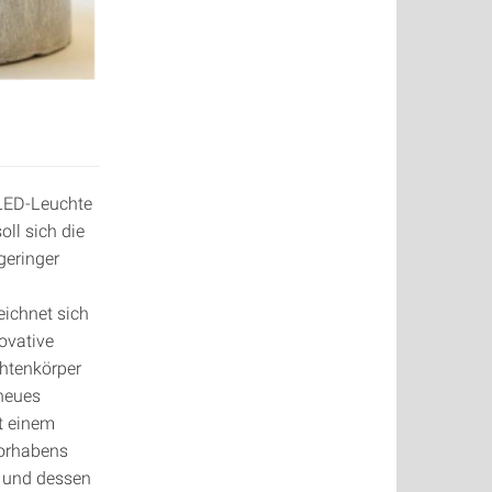
 LED-Leuchte
oll sich die
geringer
eichnet sich
ovative
chtenkörper
 neues
t einem
Vorhabens
n und dessen