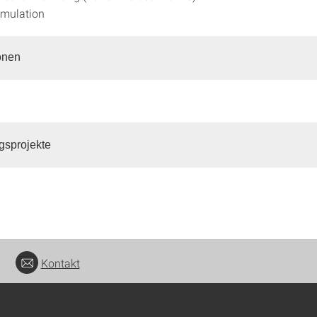
imulation
onen
gsprojekte
Kontakt