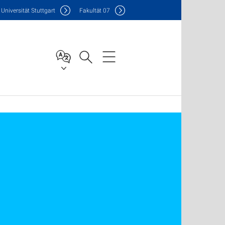
Uni
versität Stuttgart
F
akultät
07