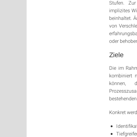
Stufen. Zur
implizites 
beinhaltet.
von Verschl
erfahrungsba
oder behobe
Ziele
Die im Rahm
kombiniert 
können, d
Prozesszus
bestehenden 
Konkret werd
Identifik
Tiefgrei