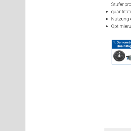
Stufenpr
quantitat
Nutzung d
Optimier