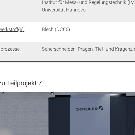
Institut für Mess- und Regelungstechnik (IM
Universität Hannover
w
erkstoff
(
e
)
:
Blech (DC06)
sprozesse:
Scherschneiden, Prägen, Tief- und Kragenz
zu Teilprojekt 7