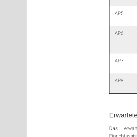
AP5
AP6
AP7
AP8
Erwartet
Das erwart
Einrichtass