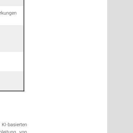
irkungen
I-basierten
bleitung von