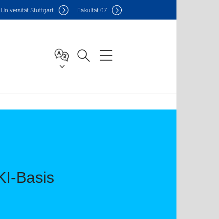
Uni
versität Stuttgart
F
akultät
07
KI-Basis