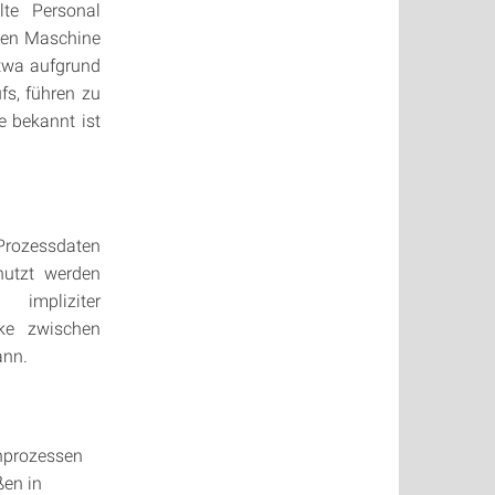
lte Personal
ten Maschine
twa aufgrund
s, führen zu
e bekannt ist
Prozessdaten
nutzt werden
impliziter
ke zwischen
ann.
enprozessen
ßen in