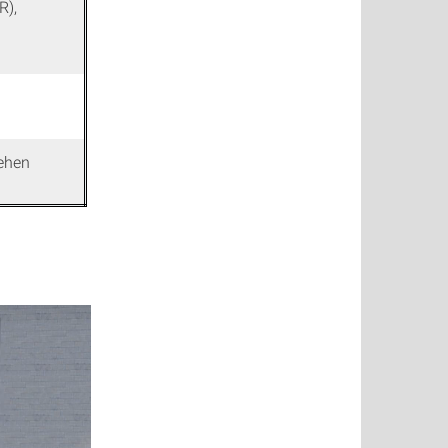
R),
iehen