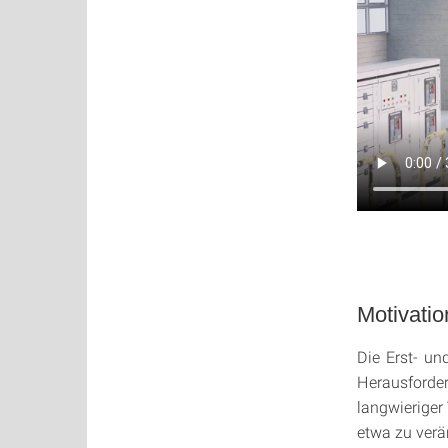
Motivatio
Die Erst- un
Herausforde
langwieriger
etwa zu verä