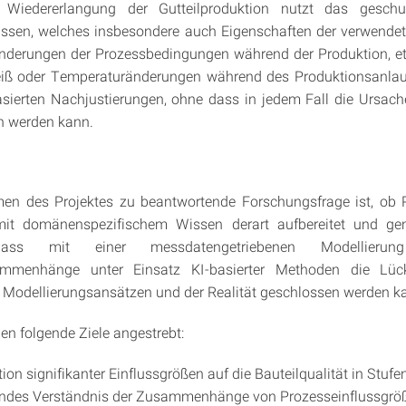
 Wiedererlangung der Gutteilproduktion nutzt das geschu
Wissen, welches insbesondere auch Eigenschaften der verwende
 Änderungen der Prozessbedingungen während der Produktion, e
eiß oder Temperaturänderungen während des Produktionsanlauf
sierten Nachjustierungen, ohne dass in jedem Fall die Ursach
n werden kann.
en des Projektes zu beantwortende Forschungsfrage ist, ob 
mit domänenspezifischem Wissen derart aufbereitet und ge
ass mit einer messdatengetriebenen Modellierung 
ammenhänge unter Einsatz KI-basierter Methoden die Lüc
Modellierungsansätzen und der Realität geschlossen werden k
en folgende Ziele angestrebt:
ation signifikanter Einflussgrößen auf die Bauteilqualität in Stuf
fendes Verständnis der Zusammenhänge von Prozesseinflussgrö