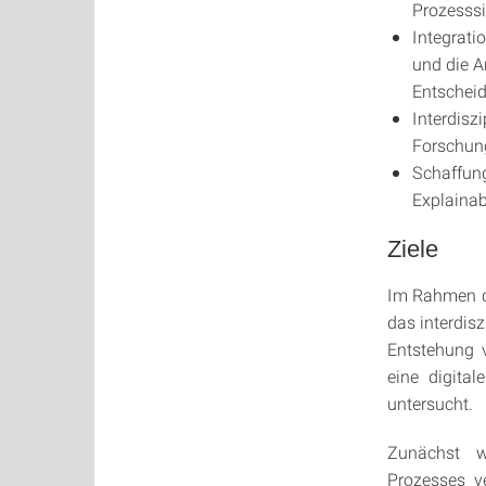
Prozesssi
Integrat
und die A
Entscheid
Interdisz
Forschun
Schaffun
Explainabl
Ziele
Im Rahmen d
das interdi
Entstehung 
eine digita
untersucht.
Zunächst w
Prozesses ve