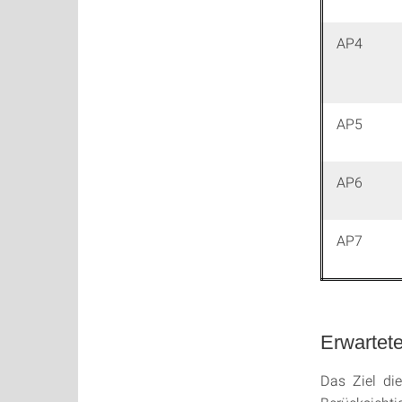
AP4
AP5
AP6
AP7
Erwartet
Das Ziel di