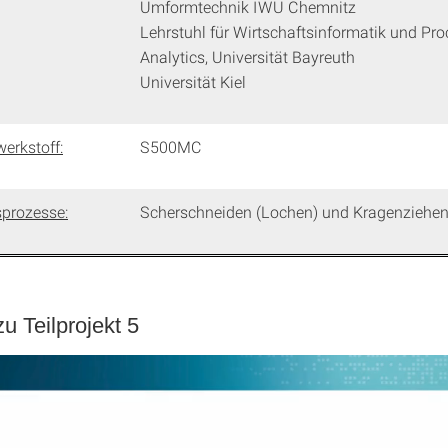
Umformtechnik IWU Chemnitz
Lehrstuhl für Wirtschaftsinformatik und Pr
Analytics, Universität Bayreuth
Universität Kiel
w
erkstoff
:
S500MC
sprozesse:
Scherschneiden (Lochen) und Kragenziehe
zu Teilprojekt 5