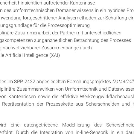
cherheit hinsichtlich auftretender Kantenrisse
ion des umformtechnischen Domänenwissens in ein hybrides Pr
nwendung fortgeschrittener Analysemethoden zur Schaffung ein
ungsgrundlage für die Prozessoptimierung
iplinäre Zusammenarbeit der Partner mit unterschiedlichen
gskompetenzen zur ganzheitlichen Betrachtung des Prozesses
g nachvollziehbarer Zusammenhänge durch
e Artificial Intelligence (XAI)
es im SPP 2422 angesiedelten Forschungsprojektes
Data4Col
sziplinäre Zusammenwirken von Umformtechnik und Datenwissen
von Kantenrissen sowie die effektive Werkzeugwirkflächenaus
le Repräsentation der Prozesskette aus Scherschneiden und 
ird eine datengetriebene Modellierung des Scherschneid-
rfolgt. Durch die Integration von in-line-Sensorik in ein dau