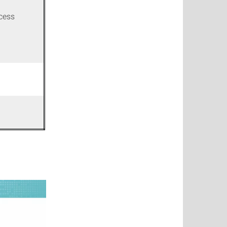
ocess
n