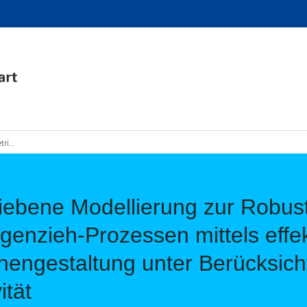
der Kantenrisssensitivität
ebene Modellierung zur Robust
enzieh-Prozessen mittels effek
hengestaltung unter Berücksich
ität