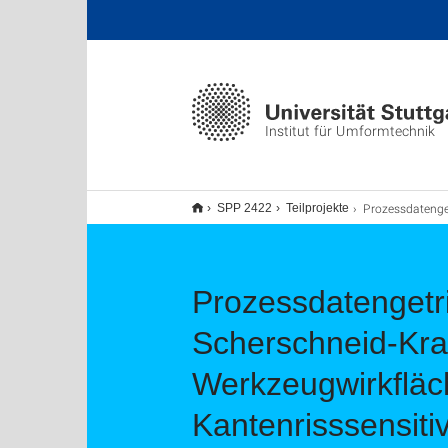
Institut für Umformtechnik
Prozessdatengetriebene Modellierung zur Robustifizierung von Scherschneid-Kragenzieh-Prozessen mittels effektiver Werkzeugwirkflächengestaltung unter Berücksichtigung 
SPP 2422
Teilprojekte
Prozessdatengetri
Scherschneid-Krag
Werkzeugwirkfläc
Kantenrisssensitiv