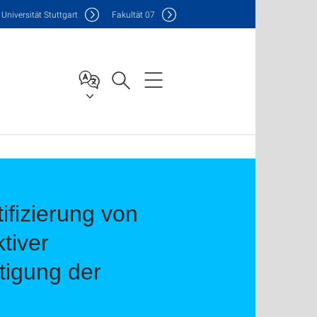
Uni
versität Stuttgart
F
akultät
07
ifizierung von
tiver
tigung der