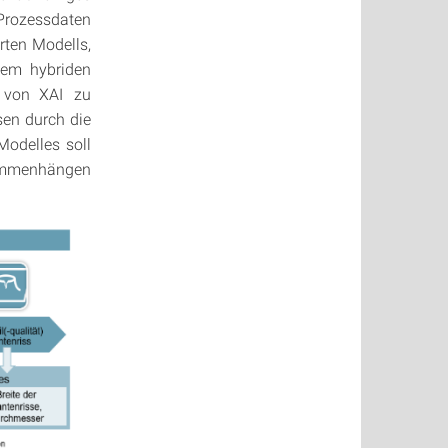
Prozessdaten
rten Modells,
nem hybriden
e von XAI zu
en durch die
Modelles soll
sammenhängen