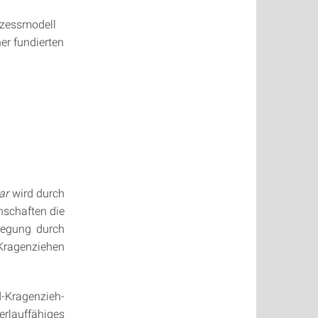
ozessmodell
er fundierten
lar
wird durch
schaften die
legung durch
Kragenziehen
Kragenzieh-
erlauffähiges