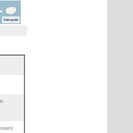
h-
issen)