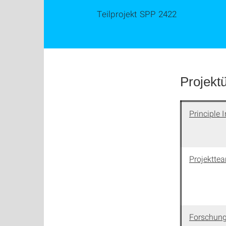
Teilprojekt SPP 2422
Projekt
Principle
I
Projektte
Forschung